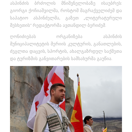
ასპინძის ბრძოლის მნიშვნელობაზე ისაუბრეს:
გიორგი ქოჩიაშვილმა, როსტომ მაგრაქველიძემ და
საპატიო ასპინძელმა, გაზეთ „ლიტერატურული
მესხეთის“ რედაქტორმა ავთანდილ ბერიძემ.
ღონიძიებას ორგანიზება ასპინძის
მუნიციპალიტეტის მერიის კულტურის, განათლების,
ძეგლთა დაცვის, სპორტის, ახალგაზრდულ საქმეთა
და ტურიზმის განვითარების სამსახურმა გაუწია.