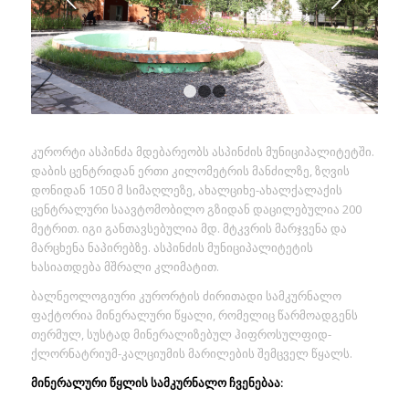
1
2
3
კურორტი ასპინძა მდებარეობს ასპინძის მუნიციპალიტეტში.
დაბის ცენტრიდან ერთი კილომეტრის მანძილზე, ზღვის
დონიდან 1050 მ სიმაღლეზე, ახალციხე-ახალქალაქის
ცენტრალური საავტომობილო გზიდან დაცილებულია 200
მეტრით. იგი განთავსებულია მდ. მტკვრის მარჯვენა და
მარცხენა ნაპირებზე. ასპინძის მუნიციპალიტეტის
ხასიათდება მშრალი კლიმატით.
ბალნეოლოგიური კურორტის ძირითადი სამკურნალო
ფაქტორია მინერალური წყალი, რომელიც წარმოადგენს
თერმულ, სუსტად მინერალიზებულ ჰიფროსულფიდ-
ქლორნატრიუმ-კალციუმის მარილების შემცველ წყალს.
მინერალური წყლის სამკურნალო ჩვენებაა: