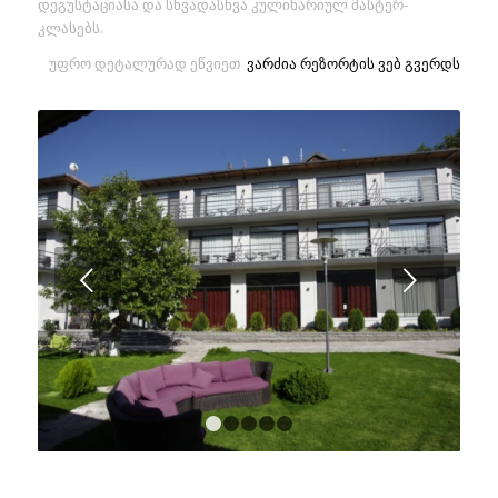
დეგუსტაციასა და სხვადასხვა კულინარიულ მასტერ-
კლასებს.
უფრო დეტალურად ეწვიეთ
ვარძია რეზორტის ვებ გვერდს
Next
1
2
3
4
5