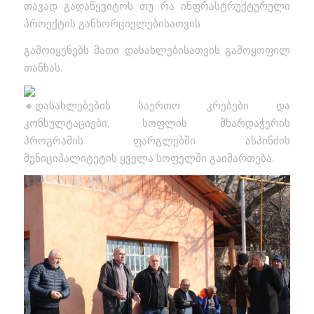
თავად გადაწყვიტოს თუ რა ინფრასტრუქტურული
პროექტის განხორციელებისათვის
გამოიყენებს მათი დასახლებისათვის გამოყოფილ
თანხას.
დასახლებების საერთო კრებები და
კონსულტაციები, სოფლის მხარდაჭერის
პროგრამის ფარგლებში ასპინძის
მუნიციპალიტეტის ყველა სოფელში გაიმართება.