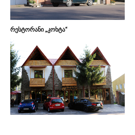
რესტორანი „კოხტა“